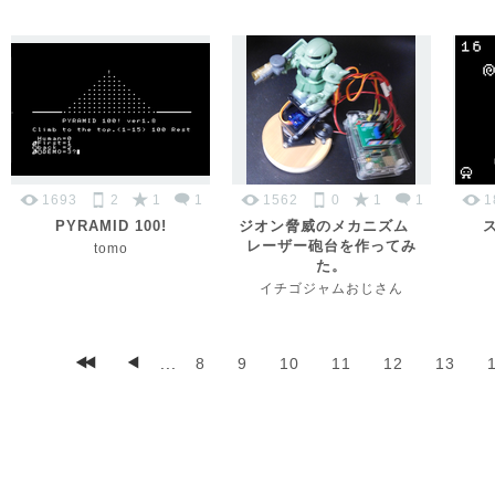
1693
2
1
1
1562
0
1
1
1
PYRAMID 100!
ジオン脅威のメカニズム
レーザー砲台を作ってみ
tomo
た。
イチゴジャムおじさん
...
8
9
10
11
12
13