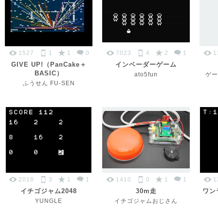
1527
1
1
0
7023
4
2
1
1
GIVE UP!（PanCake＋
インベーダーゲーム
BASIC）
ato5fun
ゲー
ふうせん FU-SEN
2018
3
1
1
1410
0
1
1
1
イチゴジャム2048
30m走
ワン
YUNGLE
イチゴジャムおじさん