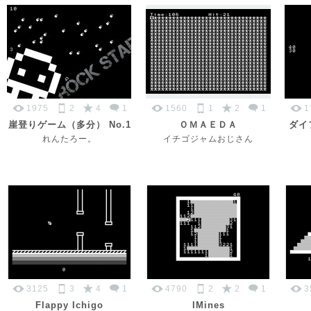
1975
2
4
1
1560
1
2
1
1
崖登りゲーム（多分） No.1
ＯＭＡＥＤＡ
ダイ
れんたろー。
イチゴジャムおじさん
3125
3
4
1
4790
2
2
1
3
Flappy Ichigo
IMines