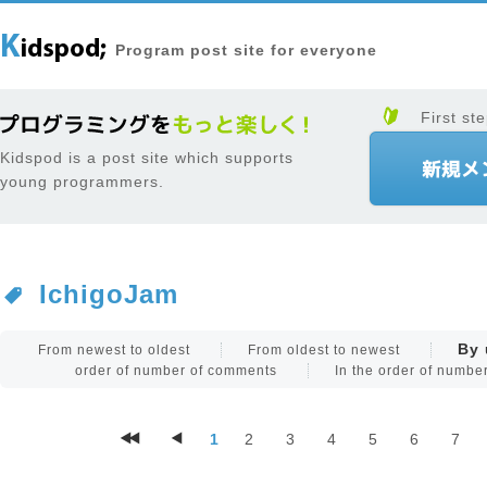
Program post site for everyone
First ste
Kidspod is a post site which supports
young programmers.
IchigoJam
By 
From newest to oldest
From oldest to newest
order of number of comments
In the order of numb
1
2
3
4
5
6
7