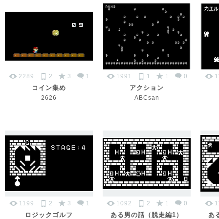
2289
2
3
1
1991
1
1
0
1
コイン集め
アクション
2626
ABCsan
1199
2
3
1
1092
2
1
0
1
ロジックゴルフ
ある男の話（脱走編1）
あ