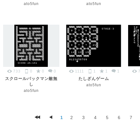
ato5fun
ato5fun
733
0
0
0
1111
1
1
1
スクロールパックマン敵無
たしざんゲーム
し
ato5fun
ato5fun
1
2
3
4
5
6
7