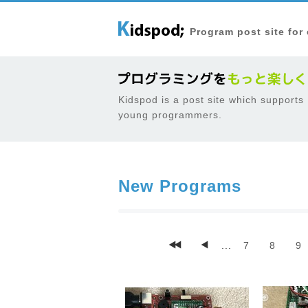
Program post site for
Kidspod is a post site which supports
young programmers.
New Programs
...
7
8
9