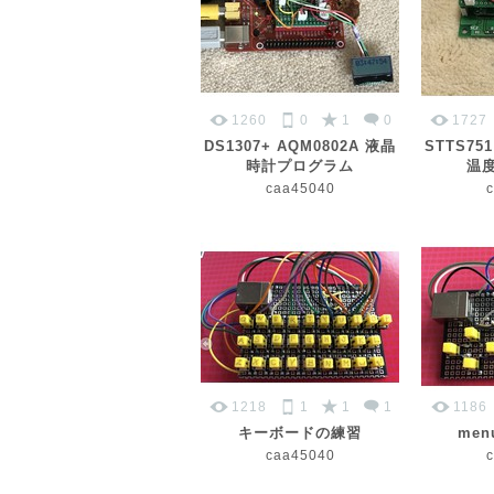
1260
0
1
0
1727
DS1307+ AQM0802A 液晶
STTS75
時計プログラム
温
caa45040
1218
1
1
1
1186
キーボードの練習
me
caa45040