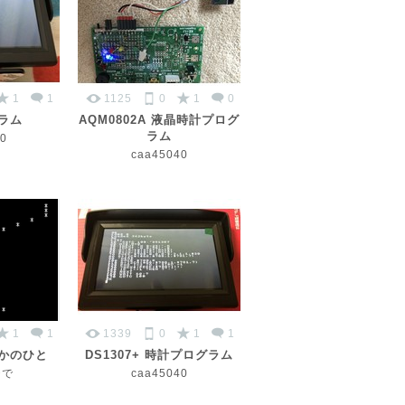
1
1
1125
0
1
0
ラム
AQM0802A 液晶時計プログ
ラム
0
caa45040
1
1
1339
0
1
1
かのひと
DS1307+ 時計プログラム
ひで
caa45040