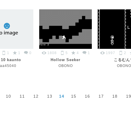
1
1
0
1808
5
4
1
1997
2
 10 kaunto
Hollow Seeker
こるむん
caa45040
OBONO
OBON
10
11
12
13
14
15
16
17
18
1