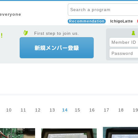
 everyone
Recommendation
IchigoLatte
First step to join us.
10
11
12
13
14
15
16
17
18
1