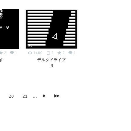
2
1
1480
2
2
1
す
デルタドライブ
O
t/i
9
20
21
...