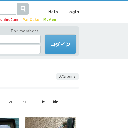
Help
Login
IchigoJam
PanCake
MyApp
For members
973items
9
20
21
...