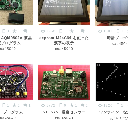
0
1
0
1268
1
1
1
1301
1
1 AQM0802A 液晶
eeprom M24C64 を使った
時計プログ
度プログラム
漢字の表示
caa4504
caa45040
caa45040
1
1
1
1772
0
1
1
1226
1
nu プログラム
STTS751 温度センサー
ワンライン な
caa45040
caa45040
あべのぶ