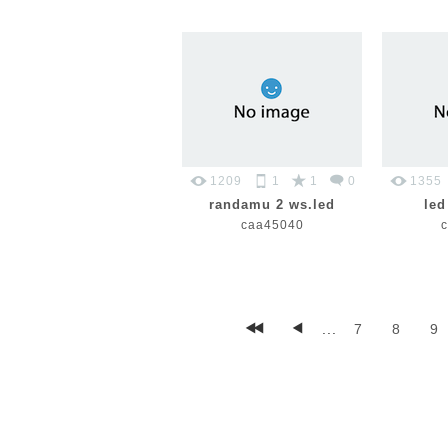
1209
1
1
0
1355
randamu 2 ws.led
led
caa45040
...
7
8
9