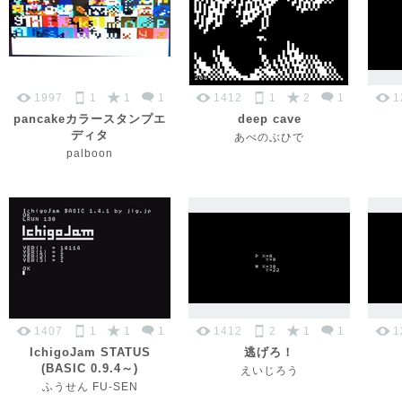
1997
1
1
1
1412
1
2
1
1
pancakeカラースタンプエ
deep cave
ディタ
あべのぶひで
palboon
1407
1
1
1
1412
2
1
1
1
IchigoJam STATUS
逃げろ！
(BASIC 0.9.4～)
えいじろう
ふうせん FU-SEN