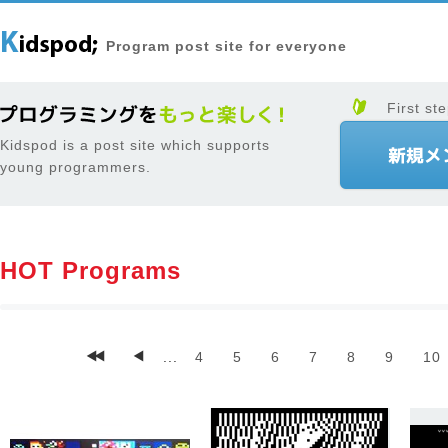
Program post site for everyone
First ste
Kidspod is a post site which supports
young programmers.
HOT Programs
...
4
5
6
7
8
9
10