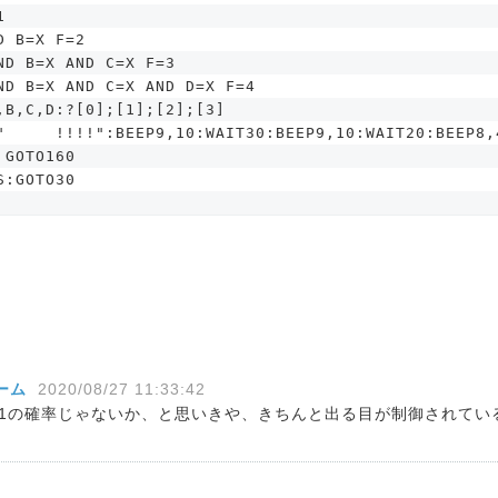
1
D B=X F=2
ND B=X AND C=X F=3
ND B=X AND C=X AND D=X F=4
,B,C,D:?[0];[1];[2];[3]
"     !!!!":BEEP9,10:WAIT30:BEEP9,10:WAIT20:BEEP8,
 GOTO160
S:GOTO30
チーム
2020/08/27 11:33:42
の1の確率じゃないか、と思いきや、きちんと出る目が制御されてい