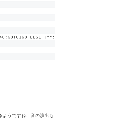
40:GOTO160 ELSE ?"":BEEP80
るようですね。音の演出も