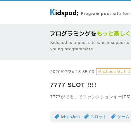
Program post site for
Kidspod is a post site which supports
young programmers.
2020/07/24 18:55:00
MixJuice GET UR
7777 SLOT !!!!
7777がでるまでファンクションキー[F
IchigoJam
スロット
ゲーム