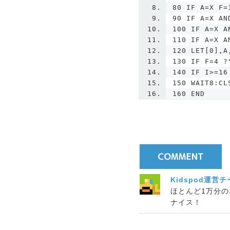
80 IF A=X F=
90 IF A=X AN
100 IF A=X A
110 IF A=X A
120 LET[0],A
130 IF F=4 ?
140 IF I>=16
150 WAIT8:CL
160 END
Kidspod運営
ほとんど1万分
ナイス！