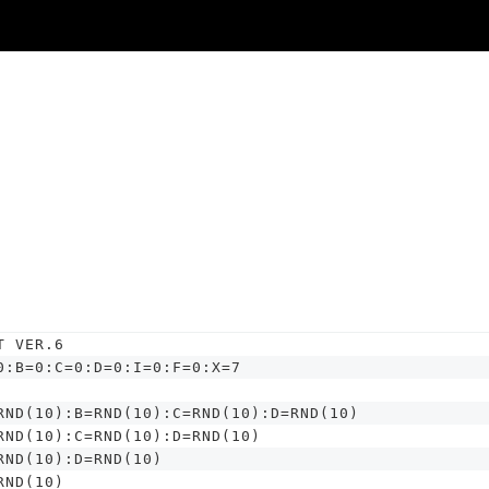
T VER.6
0:B=0:C=0:D=0:I=0:F=0:X=7
RND(10):B=RND(10):C=RND(10):D=RND(10)
RND(10):C=RND(10):D=RND(10)
RND(10):D=RND(10)
RND(10)