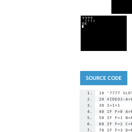
10
'7777 SLO
20 VIDEO3:A=
30 I=I+1
40 IF F=0 A=
50 IF F=1 B=
60 IF F=2 C=
70 IF F=3 D=