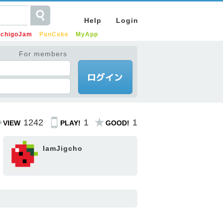
Help
Login
IchigoJam
PanCake
MyApp
For members
1242
1
1
VIEW
PLAY!
GOOD!
IamJigcho