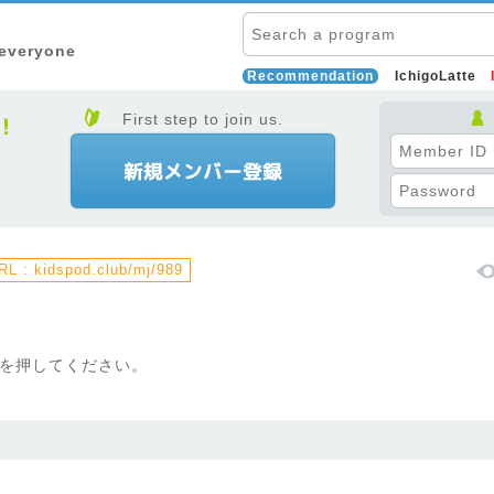
 everyone
Recommendation
IchigoLatte
First step to join us.
L : kidspod.club/mj/989
5]を押してください。