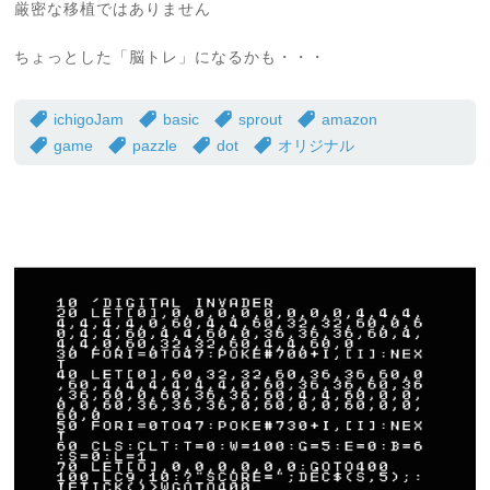
厳密な移植ではありません
ちょっとした「脳トレ」になるかも・・・
ichigoJam
basic
sprout
amazon
game
pazzle
dot
オリジナル