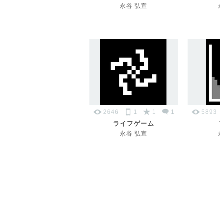
永谷 弘宣
2646
1
1
1
5893
ライフゲーム
永谷 弘宣