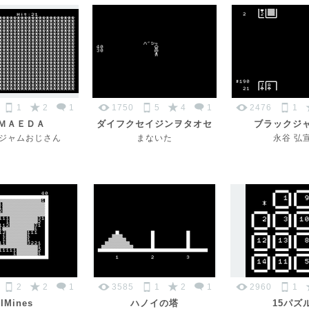
1
2
1
1750
5
4
1
2476
1
ＭＡＥＤＡ
ダイフクセイジンヲタオセ
ブラックジ
ジャムおじさん
まないた
永谷 弘
2
2
1
3585
1
2
1
2960
1
IMines
ハノイの塔
15パズ