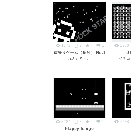
1972
2
4
1
1556
崖登りゲーム（多分） No.1
Ｏ
れんたろー。
イチゴ
3124
3
4
1
4788
Flappy Ichigo