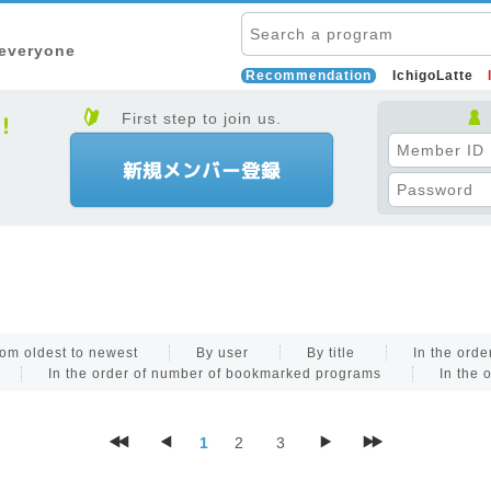
 everyone
Recommendation
IchigoLatte
First step to join us.
om oldest to newest
By user
By title
In the ord
In the order of number of bookmarked programs
In the 
1
2
3