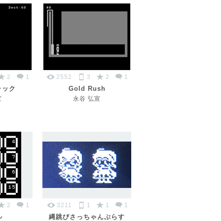
2
1
2552
3
2
1
ャック
Gold Rush
宣
永谷 弘宣
2
1
3211
1
1
1
ル
縄跳びさっちゃんぷらす