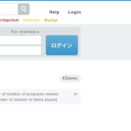
Help
Login
IchigoJam
PanCake
MyApp
For members
43items
er of number of programs viewed
In
order of number of items played