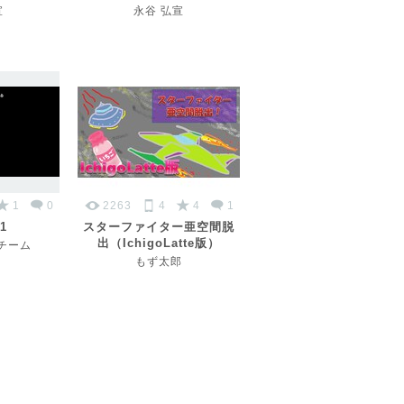
宣
永谷 弘宣
1
0
2263
4
4
1
1
スターファイター亜空間脱
出（IchigoLatte版）
営チーム
もず太郎