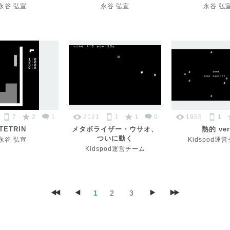
永谷 弘宣
永谷 弘宣
永谷 弘
7
2
1
2121
1
1
0
1955
1
TETRIN
メタボライザー・ウサオ、
熱的 ver
ついに動く
永谷 弘宣
Kidspod運
Kidspod運営チーム
1
2
3