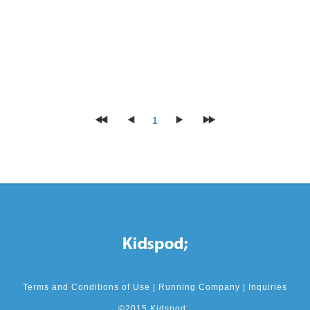
1
Terms and Conditions of Use
|
Running Company
|
Inquiries
©2015 Kidspod;.