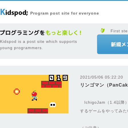
Program post site for everyone
First ste
Kidspod is a post site which supports
young programmers.
2021/05/06 05:22:20
リンゴマン（PanCa
IchigoJam（1.4以
するゲームをやってみた