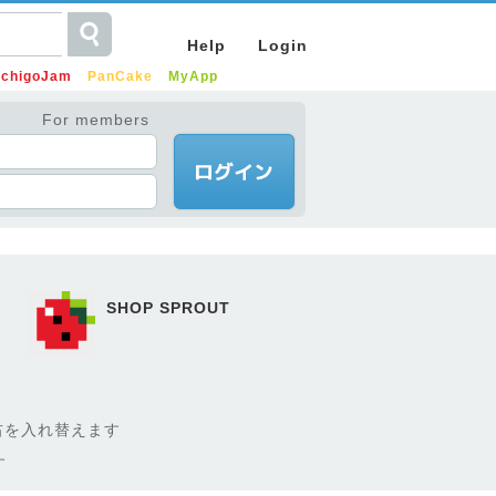
Help
Login
IchigoJam
PanCake
MyApp
For members
SHOP SPROUT
右を入れ替えます
す