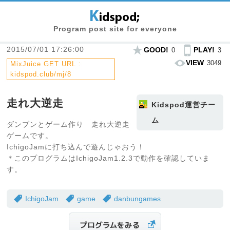
Program post site for everyone
2015/07/01 17:26:00
GOOD!
PLAY!
0
3
VIEW
3049
MixJuice GET URL :
kidspod.club/mj/8
走れ大逆走
Kidspod運営チー
ム
ダンブンとゲーム作り 走れ大逆走
ゲームです。
IchigoJamに打ち込んで遊んじゃおう！
＊このプログラムはIchigoJam1.2.3で動作を確認していま
す。
IchigoJam
game
danbungames