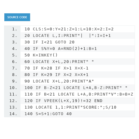
10
 CLS
:
S
=
0
:
Y
=
21
:
Z
=
1
:
L
=
10
:
X
=
2
:
I
=
2
20
 LOCATE L
,
I
:
PRINT
"|  |"
:
I
=
I
+
1
30
 IF I
<
21
 GOTO 
20
40
 IF S
%
Y
=
0
 A
=
RND
(
2
)+
1
:
B
=
1
50
 K
=
INKEY
()
60
 LOCATE X
+
L
,
20
:
PRINT
" "
70
 IF K
=
28
 IF X
>
1
 X
=
X
-
1
80
 IF K
=
29
 IF X
<
2
 X
=
X
+
1
90
 LOCATE X
+
L
,
20
:
PRINT
"A"
100
 IF B
-
Z
<
21
 LOCATE L
+
A
,
B
-
Z
:
PRINT
" "
110
 IF B
<
21
 LOCATE L
+
A
,
B
:
PRINT
"V"
:
B
=
B
+
Z
120
 IF VPEEK
(
L
+
X
,
19
)!=
32
END
130
 LOCATE 
1
,
1
:
PRINT
"SCORE:"
;
S
/
10
140
 S
=
S
+
1
:
GOTO 
40