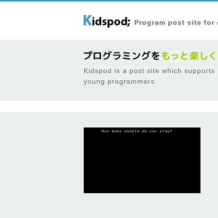
Program post site for
Kidspod is a post site which supports
young programmers.