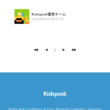
Kidspod運営チーム
2020/09/04 09:42:35
1
Terms and Conditions of Use
|
Running Company
|
Inquiries