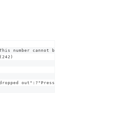
This number cannot be entered.":BEEP:WAIT100:RUN
(242)
dropped out":?"Press any key to continue":WAIT60:C