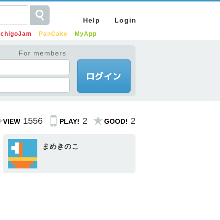
Help
Login
IchigoJam
PanCake
MyApp
For members
1556
2
2
VIEW
PLAY!
GOOD!
まめきのこ