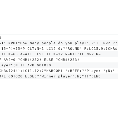
2
=1:INPUT"How many people do you play?",P:IF P<2 ?"
(15*P)+15*P:CLT:N=1:LC12,0:?"ROUND";R:LC15,9:?CHR$
:IF K=65 A=A+1 ELSE IF K=32 N=N+1:IF N>P N=1
F A%2=0 ?CHR$(232) ELSE ?CHR$(233)
layer";N:IF A<B GOTO30
CHR$(244):LC11,12:?"KABOOM!!":BEEP:?"Player ";N;" 
R+1:GOTO20 ELSE:?"Winner:player";N;"!!":END