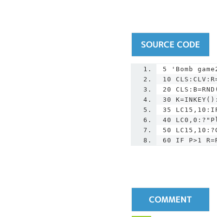
5
'Bomb game
10 CLS:CLV:R
20 CLS:B=RND
30 K=INKEY()
35 LC15,10:I
40 LC0,0:?"P
50 LC15,10:?
60 IF P>1 R=