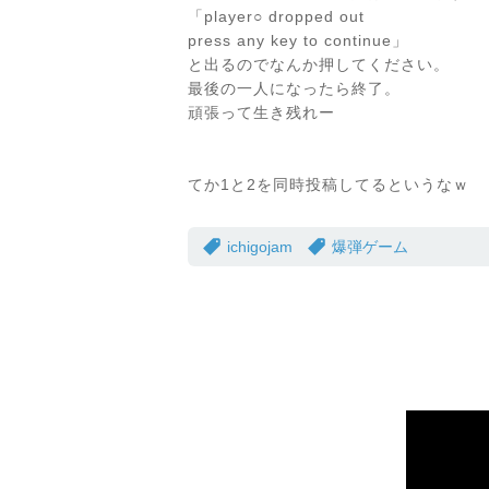
「player○ dropped out
press any key to continue」
と出るのでなんか押してください。
最後の一人になったら終了。
頑張って生き残れー
てか1と2を同時投稿してるというなｗ
ichigojam
爆弾ゲーム