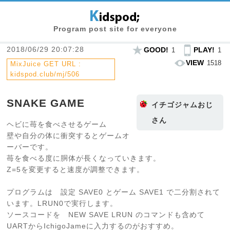
Program post site for everyone
2018/06/29 20:07:28
GOOD!
PLAY!
1
1
VIEW
1518
MixJuice GET URL :
kidspod.club/mj/506
SNAKE GAME
イチゴジャムおじ
さん
ヘビに苺を食べさせるゲーム
壁や自分の体に衝突するとゲームオ
ーバーです。
苺を食べる度に胴体が長くなっていきます。
Z=5を変更すると速度が調整できます。
プログラムは 設定 SAVE0 とゲーム SAVE1 で二分割されて
います。LRUN0で実行します。
ソースコードを NEW SAVE LRUN のコマンドも含めて
UARTからIchigoJameに入力するのがおすすめ。