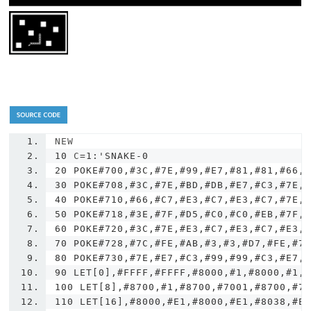
NEW
10
 C
=
1
:
'SNAKE-0
20 POKE#700,#3C,#7E,#99,#E7,#81,#81,#66,
30 POKE#708,#3C,#7E,#BD,#DB,#E7,#C3,#7E,
40 POKE#710,#66,#C7,#E3,#C7,#E3,#C7,#7E,
50 POKE#718,#3E,#7F,#D5,#C0,#C0,#EB,#7F,
60 POKE#720,#3C,#7E,#E3,#C7,#E3,#C7,#E3,
70 POKE#728,#7C,#FE,#AB,#3,#3,#D7,#FE,#7
80 POKE#730,#7E,#E7,#C3,#99,#99,#C3,#E7,
90 LET[0],#FFFF,#FFFF,#8000,#1,#8000,#1,
100 LET[8],#8700,#1,#8700,#7001,#8700,#7
110 LET[16],#8000,#E1,#8000,#E1,#8038,#E