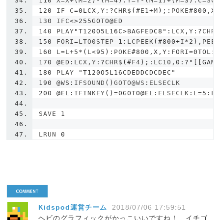
110
 X
=
X
+(
M
=
2
)-(
M
=
4
):
Y
=
Y
-(
M
=
1
)+(
M
=
3
):
C
=
SC
120
 IF C
=
0LCX
,
Y
:?
CHR$
(#
E1
+
M
);:
POKE
#800,X
130
 IFC
<>
255GOTO@ED
140
 PLAY
"T120O5L16C>BAGFEDC8"
:
LCX
,
Y
:?
CHR
150
 FORI
=
LTO0STEP
-
1
:
LCPEEK
(#
800
+
I
*
2
),
PEE
160
 L
=
L
+
5
*(
L
<
95
):
POKE
#800,X,Y:FORI=0TOL:
170
@ED
:
LCX
,
Y
:?
CHR$
(#
F4
);:
LC10
,
0
:?
"[[GAM
180
 PLAY 
"T120O5L16CDEDDCDCDEC"
190
@WS
:
IFSOUND
()
GOTO@WS
:
ELSECLK
200
@EL
:
IFINKEY
()=
0GOTO@EL
:
ELSECLK
:
L
=
5
:
L
SAVE 
1
LRUN 
0
Kidspod運営チーム
2018/07/06 17:59:51
ヘビのグラフィックがかっこいいですね！ イチゴ