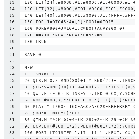
120 LET[24],#8038,#1,#8000,#1,#8000,#1,#
130 LET[32],#8000,#E01,#9C00,#E01,#9C00,
140 LET[40],#8000,#1,#8000,#1,#FFFF,#FFF
150 FOR J=0TO45:A=[J]:FORI=0TO15
160 POKE#900+J*16+I,C*NOT(A&#8000=0)
170 A=A<<1:NEXT:NEXT:L=5:Z=5
180 LRUN 1
SAVE 0
NEW
10 '
SNAKE
-
1
20
@LS
:
M
=
0
:
X
=
RND
(
30
)+
1
:
Y
=
RND
(
22
)+
1
:
IFSCR
30
@LG
:
V
=
RND
(
30
)+
1
:
W
=
RND
(
22
)+
1
:
IFSCR
(
V
,
W
40
@WL
:
F
=(
F
=
0
):
K
=
INKEY
():
IFK
=
0LCX
,
Y
:?
CHR
50
 POKE
#800,X,Y:FORI=0TOL:[I+1]=[I]:NEXT
60
 PLAY 
"T120O4L16CFA<C>AFC2$FRREFRRR"
:
C
70
@DO
:
K
=
INKEY
():
CLK
80
@IN
:
M
=
M
*(
K
=
0
)+
4
*(
K
=
28
)+
2
*(
K
=
29
)+(
K
=
30
90
 LCPEEK
(#
800
+
L
*
2
),
PEEK
(#
801
+
L
*
2
):?
CHR$
100
 FORI
=
LTO1STEP
-
1
:[
I
]=[
I
-
1
]:
NEXT
:
LCX
,
Y