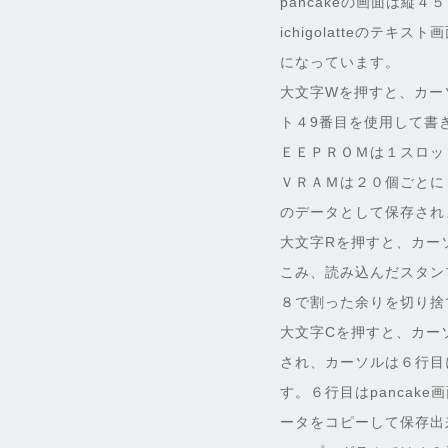
pancakeの画面は
ichigolatteの
になっています。
大文字Wを押すと、カー
ト４9番目を使用して書
ＥＥＰＲＯＭは１スロッ
ＶＲＡＭは２０個ごとに
のデータとして保存され
大文字Rを押すと、カー
こみ、読み込んだスタン
８で割った余りを切り捨
大文字Cを押すと、カー
され、カーソルは６行目
す。６行目はpanca
ータをコピーして保存出