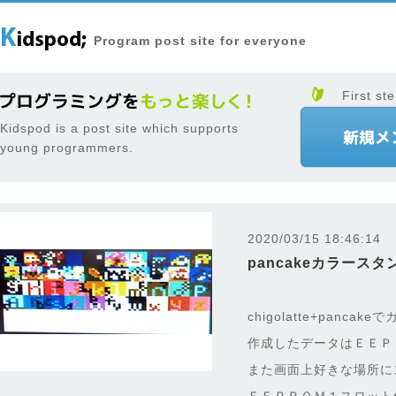
Program post site for everyone
First ste
Kidspod is a post site which supports
young programmers.
2020/03/15 18:46:14
pancakeカラース
chigolatte+pan
作成したデータはＥＥＰ
また画面上好きな場所に