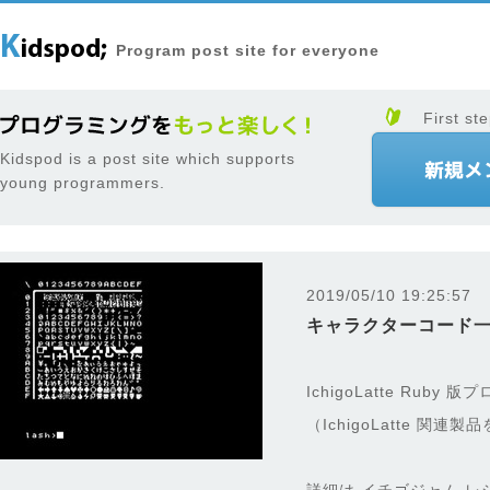
Program post site for everyone
First ste
Kidspod is a post site which supports
young programmers.
2019/05/10 19:25:57
キャラクターコード一覧 1
IchigoLatte Ruby
（IchigoLatte 関連