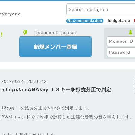
 everyone
Recommendation
IchigoLatte
First step to join us.
2019/03/28 20:36:42
IchigoJamANAkey １３キーを抵抗分圧で判定
13のキーを抵抗分圧でANA()で判定します。
PWMコマンドで平均律で計算した正確な音程の音を鳴らします。