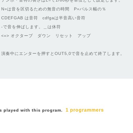
テンポ・音符の長さはL=で1/60秒を単位として設定します。
N=は音を区切るための無音の時間 P=パルス幅の％
CDEFGAB は音符 cdfgaは半音高い音符
-で音を伸ばします。＿は休符
<=> オクターブ ダウン リセット アップ
演奏中にエンターを押すとOUT5,0で音を止めて終了します。
1 programmers
 played with this program.