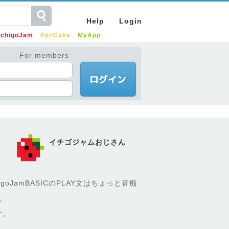
Help
Login
IchigoJam
PanCake
MyApp
For members
イチゴジャムおじさん
oJamBASICのPLAY文はちょっと音痴
。
す。