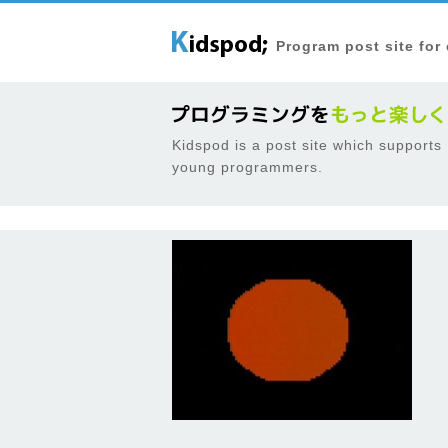
Program post site for
Kidspod is a post site which supports
young programmers.