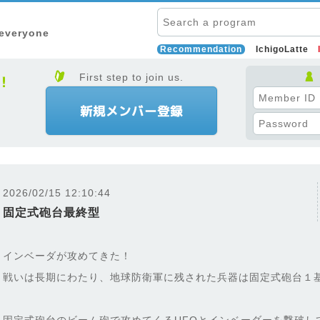
 everyone
Recommendation
IchigoLatte
First step to join us.
2026/02/15 12:10:44
固定式砲台最終型
インベーダが攻めてきた！
戦いは長期にわたり、地球防衛軍に残された兵器は固定式砲台１