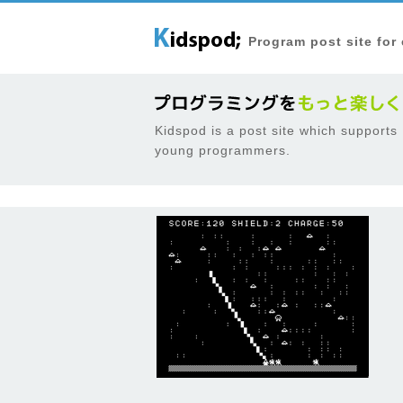
Program post site for
Kidspod is a post site which supports
young programmers.