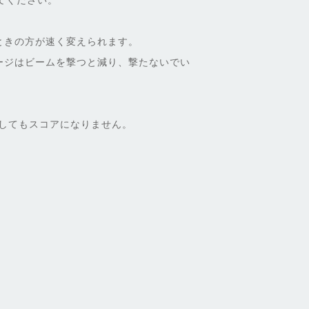
てください。
ときの方が速く変えられます。
ージはビームを撃つと減り、撃たないでい
破してもスコアになりません。