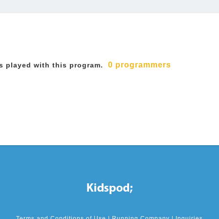
0 programmers
 played with this program.
Terms and Conditions of Use
|
Running Company
|
Inquiries