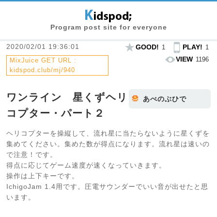
Program post site for everyone
2020/02/01 19:36:01
GOOD!
PLAY!
1
1
VIEW
1196
MixJuice GET URL :
kidspod.club/mj/940
ワンライン 星くずヘリ
あべのぶひで
コプター・パート２
ヘリコプターを操縦して、流れ星に当たらないように星くずを
集めてください。集めた数が得点になります。流れ星は速いの
で注意！です。
得点に応じてゲーム速度が速くなっていきます。
操作は上下キーです。
IchigoJam 1.4用です。圧電サウンダーでいい音が出せたと思
います。