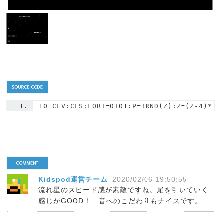
10
 CLV
:
CLS
:
FORI
=
0TO1
:
P
=!
RND
(
Z
):
Z
=(
Z
-
4
)*!
Kidspod運営チーム
2020/02/06 19:50:55
流れ星のスピード感が素敵ですね。尾を引いていく
感じがGOOD！ 音へのこだわりもナイスです。