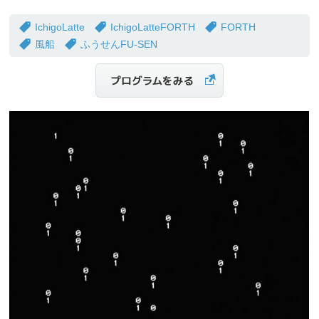
IchigoLatte
IchigoLatteFORTH
FORTH
風船
ふうせんFU-SEN