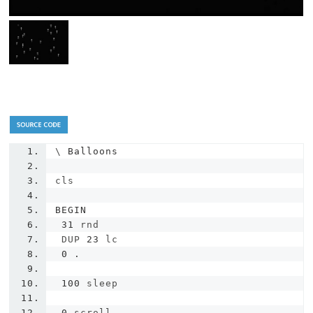
\ 
Balloons
cls
BEGIN
31
 rnd
 DUP 
23
 lc
0
.
100
 sleep
0
 scroll