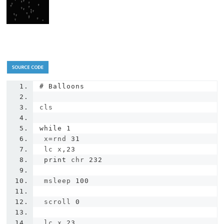
# Balloons
cls
while
1
 x
=
rnd 
31
 lc x
,
23
print
 chr 
232
 msleep 
100
 scroll 
0
 lc x
,
23