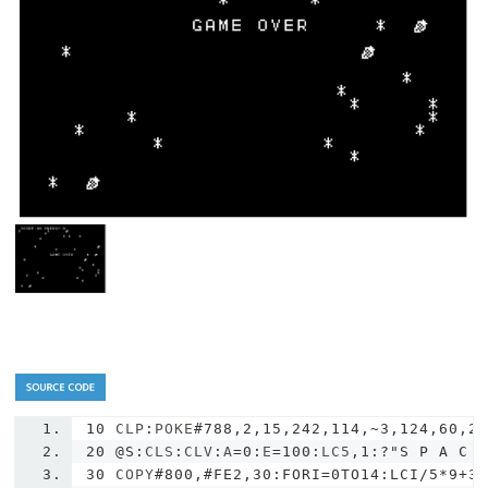
10
 CLP
:
POKE
#788,2,15,242,114,~3,124,60,2
20
@S
:
CLS
:
CLV
:
A
=
0
:
E
=
100
:
LC5
,
1
:?
"S P A C 
30
 COPY
#800,#FE2,30:FORI=0TO14:LCI/5*9+3