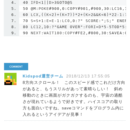
40
 IFD
<
1
||
D
>
3GOTO@S
50
@M
:
POKE
#900,0:COPY#901,#900,30:LC16,1
60
 LCX
,((
K
<
2
)+(
K
=
7
))*
2
+(
K
>
2
&&
K
<
6
)*
22
-
1
:?
70
 S
=
S
+
1
:
E
=
E
-
1
:
LC0
,
0
:?
" SCORE:"
;
S
;
" ENER
80
 LC12
,
10
:?
"GAME OVER"
:
FORI
=
D
*
5
-
5TOD
*
5
:
90
 NEXT
:
WAIT180
:
COPY
#FE2,#800,30:SAVEA:C
Kidspod運営チーム
2018/12/13 17:55:05
8方向スクロール！ このスピード感でこれだけ方向
があると、もうスリルがあって素晴らしい！ 斜め
移動のときに画面がガクガクするのも、宇宙の過酷
さが現れているようで好きです。ハイスコアの取り
方も面白いですね。saveコマンドをプログラム内に
入れるというアイデアが見事！