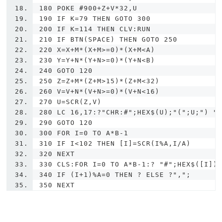
180 POKE #900+Z+V*32,U
190 IF K=79 THEN GOTO 300
200 IF K=114 THEN CLV:RUN
210 IF BTN(SPACE) THEN GOTO 250
220 X=X+M*(X+M>=0)*(X+M<A)
230 Y=Y+N*(Y+N>=0)*(Y+N<B)
240 GOTO 120
250 Z=Z+M*(Z+M>15)*(Z+M<32)
260 V=V+N*(V+N>=0)*(V+N<16)
270 U=SCR(Z,V)
280 LC 16,17:?"CHR:#";HEX$(U);"(";U;") "
290 GOTO 120
300 FOR I=0 TO A*B-1
310 IF I<102 THEN [I]=SCR(I%A,I/A)
320 NEXT
330 CLS:FOR I=0 TO A*B-1:? "#";HEX$([I])
340 IF (I+1)%A=0 THEN ? ELSE ?",";
350 NEXT