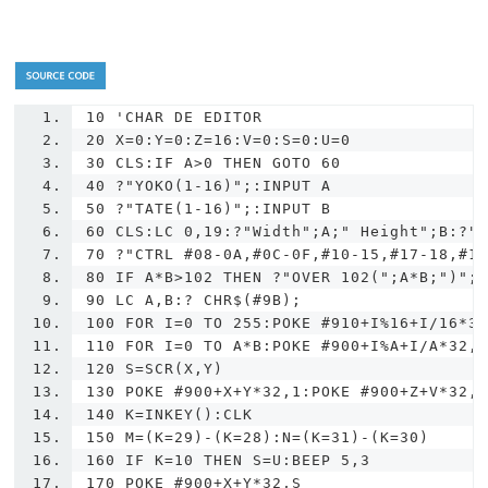
10
'CHAR DE EDITOR
20 X=0:Y=0:Z=16:V=0:S=0:U=0
30 CLS:IF A>0 THEN GOTO 60
40 ?"YOKO(1-16)";:INPUT A
50 ?"TATE(1-16)";:INPUT B
60 CLS:LC 0,19:?"Width";A;" Height";B:?"
70 ?"CTRL #08-0A,#0C-0F,#10-15,#17-18,#1
80 IF A*B>102 THEN ?"OVER 102(";A*B;")";
90 LC A,B:? CHR$(#9B);
100 FOR I=0 TO 255:POKE #910+I%16+I/16*3
110 FOR I=0 TO A*B:POKE #900+I%A+I/A*32,
120 S=SCR(X,Y)
130 POKE #900+X+Y*32,1:POKE #900+Z+V*32,
140 K=INKEY():CLK
150 M=(K=29)-(K=28):N=(K=31)-(K=30)
160 IF K=10 THEN S=U:BEEP 5,3
170 POKE #900+X+Y*32,S