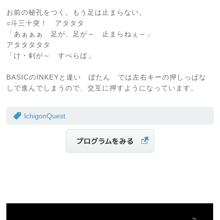
お前の秘孔をつく。もう足は止まらない。
○斗三十突！ アタタタ
「あぁぁぁ 足が、足が～ 止まらねぇ～」
アタタタタタ
「け・剣が～ すべらば」
BASICのINKEYと違い ぼたん では左右キーの押しっぱな
しで進んでしまうので、交互に押すようになっています。
IchigonQuest