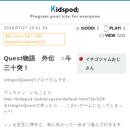
Program post site for everyone
2018/07/27 15:51:39
GOOD!
PLAY!
2
1
VIEW
1214
MixJuice GET URL :
kidspod.club/mj/529
Quest物語 外伝 ○斗
イチゴジャムおじ
三十突！
さん
IchigonQuestのプログラムです。
ワンライン いちごとり
http://kidspod.club/program/default.html?id=528
をIchigonQuestで作ったら……こわいゲームになってしまっ
た^^;
→←を交互に押すと、剣に向かって一歩ずつ進んで行きます。