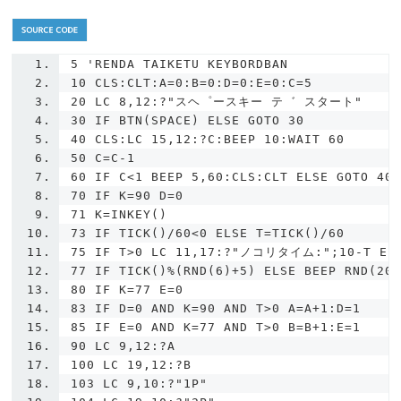
5
'RENDA TAIKETU KEYBORDBAN
10 CLS:CLT:A=0:B=0:D=0:E=0:C=5
20 LC 8,12:?"スヘ゜ースキー テ゛ スタート"
30 IF BTN(SPACE) ELSE GOTO 30
40 CLS:LC 15,12:?C:BEEP 10:WAIT 60
50 C=C-1
60 IF C<1 BEEP 5,60:CLS:CLT ELSE GOTO 40
70 IF K=90 D=0
71 K=INKEY()
73 IF TICK()/60<0 ELSE T=TICK()/60
75 IF T>0 LC 11,17:?"ノコリタイム:";10-T ELS
77 IF TICK()%(RND(6)+5) ELSE BEEP RND(20
80 IF K=77 E=0
83 IF D=0 AND K=90 AND T>0 A=A+1:D=1
85 IF E=0 AND K=77 AND T>0 B=B+1:E=1
90 LC 9,12:?A
100 LC 19,12:?B
103 LC 9,10:?"1P"