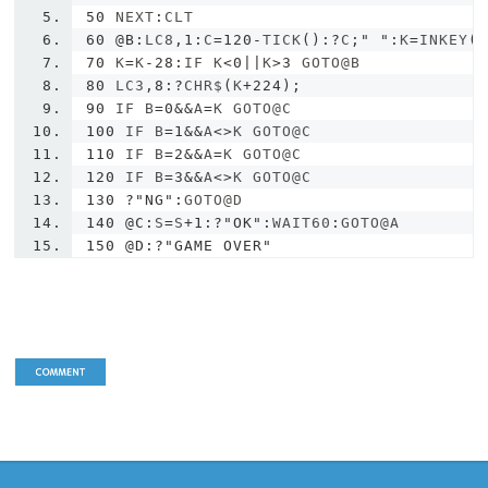
50
 NEXT
:
CLT
60
@B
:
LC8
,
1
:
C
=
120
-
TICK
():?
C
;
" "
:
K
=
INKEY
(
70
 K
=
K
-
28
:
IF K
<
0
||
K
>
3
 GOTO@B
80
 LC3
,
8
:?
CHR$
(
K
+
224
);
90
 IF B
=
0
&&
A
=
K GOTO@C
100
 IF B
=
1
&&
A
<>
K GOTO@C
110
 IF B
=
2
&&
A
=
K GOTO@C
120
 IF B
=
3
&&
A
<>
K GOTO@C
130
?
"NG"
:
GOTO@D
140
@C
:
S
=
S
+
1
:?
"OK"
:
WAIT60
:
GOTO@A
150
@D
:?
"GAME OVER"