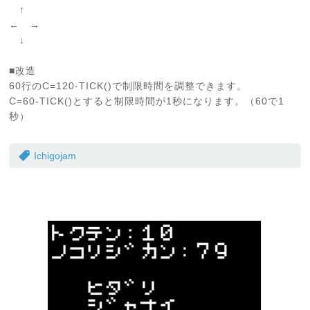
↑
← →
↓
■改造
60行のC=120-TICK()で制限時間を調整できます。
C=60-TICK()とすると制限時間が1秒になります。（60で1
秒）
Ichigojam