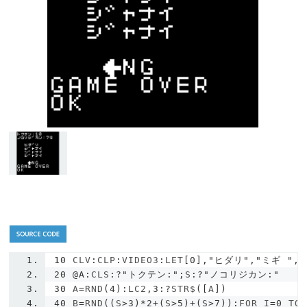
10
 CLV
:
CLP
:
VIDEO3
:
LET
[
0
],
"ヒダリ"
,
"ミギ "
,
20
@A
:
CLS
:?
"トクテン:"
;
S
:?
"ノコリジカン:"
30
 A
=
RND
(
4
):
LC2
,
3
:?
STR$
([
A
])
40
 B
=
RND
((
S
>
3
)*
2
+(
S
>
5
)+(
S
>
7
)):
FOR I
=
0
 TO