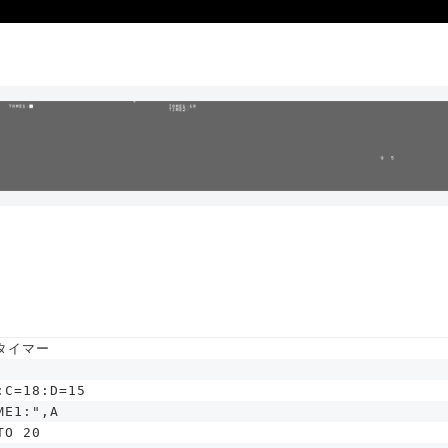
タイマー
:C=18:D=15
ME1:",A
TO 20