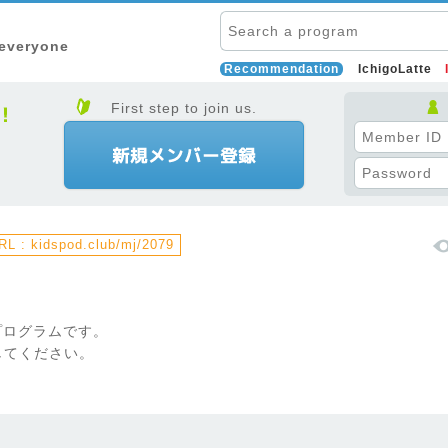
 everyone
Recommendation
IchigoLatte
First step to join us.
L : kidspod.club/mj/2079
プログラムです。
してください。