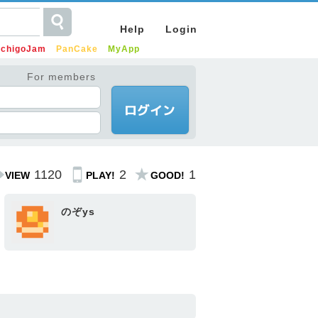
Help
Login
IchigoJam
PanCake
MyApp
For members
1120
2
1
VIEW
PLAY!
GOOD!
のぞys