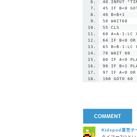
40 INPUT "TI
45 IF B<0 GO
46 B=B+1
50 WAIT60
55 CLS
60 A=A-1:LC 
64 IF B<0 OR
65 B=B-1:LC 
70 WAIT 60
80 IF A=0 PL
90 IF B=1 PL
97 IF A<0 OR
100 GOTO 60
Kidspod運営
タイマー2つと