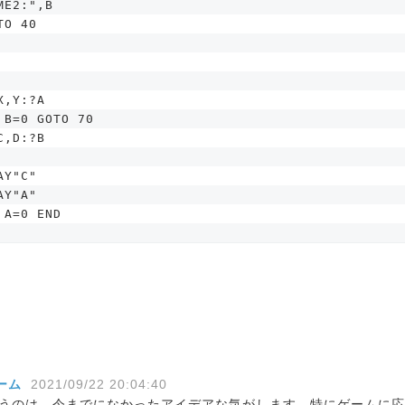
ME2:",B
TO 40
X,Y:?A
 B=0 GOTO 70
C,D:?B
AY"C"
AY"A"
 A=0 END
チーム
2021/09/22 20:04:40
いうのは、今までになかったアイデアな気がします。特にゲームに