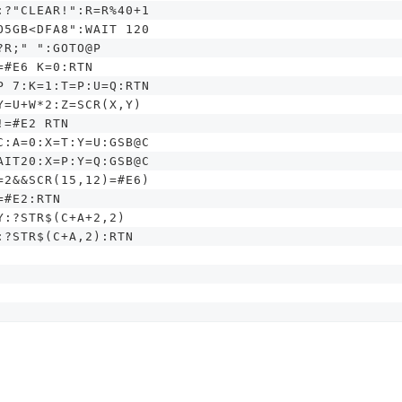
:?"CLEAR!":R=R%40+1
O5GB<DFA8":WAIT 120
?R;" ":GOTO@P
=#E6 K=0:RTN
P 7:K=1:T=P:U=Q:RTN
Y=U+W*2:Z=SCR(X,Y)
!=#E2 RTN
C:A=0:X=T:Y=U:GSB@C
AIT20:X=P:Y=Q:GSB@C
=2&&SCR(15,12)=#E6)
=#E2:RTN
Y:?STR$(C+A+2,2)
:?STR$(C+A,2):RTN