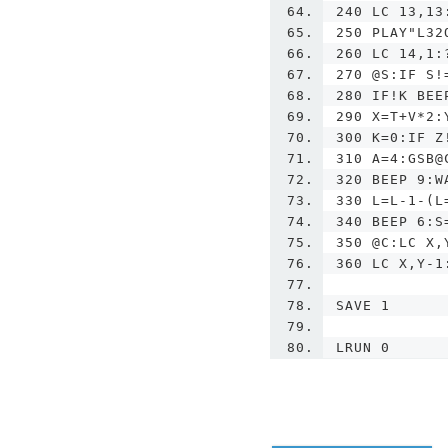
240 LC 13,13
250 PLAY"L32
260 LC 14,1:
270 @S:IF S!
280 IF!K BEE
290 X=T+V*2:
300 K=0:IF Z
310 A=4:GSB@
320 BEEP 9:W
330 L=L-1-(L
340 BEEP 6:S
350 @C:LC X,
360 LC X,Y-1
SAVE 1
LRUN 0