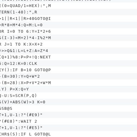
E(0=QUAD/1=HEX):",M
TERN(1-40):",R
>1||R<1||R>40GOTO@I
+R*8+M*4:Q=M:L=0
OR I=0 TO 6:Y=I*2+6
S(I-3)<M+2)*4-I%2*M
R J=1 TO K:X=X+2
)>>Q&1:L=L+Z:A=Z*4
(Q+1)%8:P=P+!Q:NEXT
5:Q=12:K=0:CLK
EY():IF B=10 GOTO@P
-(B=30):Y=Q+W*2
-(B=28):X=P+V*2+W*M
,Y) P=X:Q=Y
Q-U:S=SCR(P,Q)
S(V)+ABS(W)>3 K=0
GSB@S
T+1,U-1:?"(#E9)"
"(#E8)":WAIT 2
T+1,U-1:?"(#E5)"
CHR$(S):IF L GOTO@L