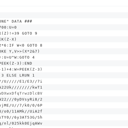
ONE" DATA ###
700:U=0
K(Z)!=39 GOTO 9
EK(Z-X)
2*6:IF W<0 GOTO 8
OKE Y,V>>(X*2&7)
):U=U^W:GOTO 4
PEEK(Z-3):END
-1)+4:W=PEEK(Z-3)
 3 ELSE LRUN 1
//U/////E1/E3//7i
A22Uk////////kwT1
wDXwxDfqTrwzDlcBV
W22///0yDVsyRi8/2
yjME
/
U
//7/k0/0/6P
U/o0/11AMk//UiA2f
kTY0//6y3AT53G/Sh
q/nl/025kk0EjqAWv