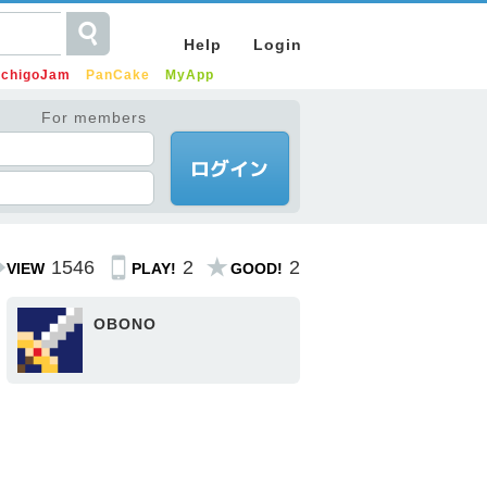
Help
Login
IchigoJam
PanCake
MyApp
For members
1546
2
2
VIEW
PLAY!
GOOD!
OBONO