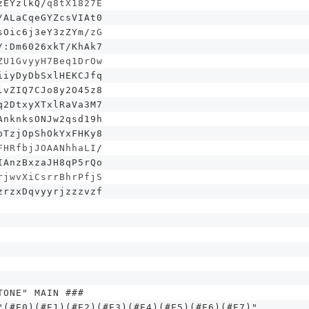
zEYzlkQ
/
q8tX1827E
/ALaCqeGYZcsVIAt0
sOic6j3eY3zZYm
/
zG
/:Dm6026xkT/KhAk7
ZU1GvyyH7Beq1DrOw
iiyDyDbSxlHEKCJfq
lvZIQ7CJo8y2O45z8
q2DtxyXTxlRaVa3M7
AnknksONJw2qsd19h
pTzjOpShOkYxFHKy8
FHRfbjJOAANhhaLI
/
IAnzBxzaJH8qP5rQo
rjwvXiCsrrBhrPfjS
zrzxDqvyyrjzzzvzf
TONE" MAIN ###
"(#E0)(#E1)(#E2)(#E3)(#E4)(#E5)(#E6)(#E7)"