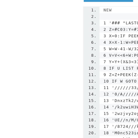
NEW
1
'### "LAST
2 Z=#C03:Y=#
3 X=0:IF PEE
4 X=X-1:W=PE
5 W=W-41-W/3
6 V=V<<6+W:P
7 Y=Y+(X&3<3
8 IF U LIST 
9 Z=Z+PEEK(Z
10 IF W GOTO
11 '
//////33
12
'0/A/////
13 '
DnxzTk2
/
14
'/k2uwiH3
15 '
2wzjvy2o
16
'UE//n/M/
17 '
/
8724
///
18
'M0nc523i