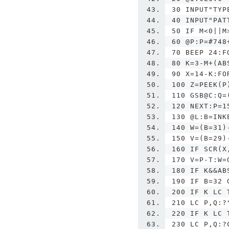
30 INPUT"TYP
40 INPUT"PAT
50 IF M<0||M
60 @P:P=#748
70 BEEP 24:F
80 K=3-M+(AB
90 X=14-K:FO
100 Z=PEEK(P
110 GSB@C:Q=
120 NEXT:P=1
130 @L:B=INK
140 W=(B=31)
150 V=(B=29)
160 IF SCR(X
170 V=P-T:W=
180 IF K&&AB
190 IF B=32 
200 IF K LC 
210 LC P,Q:?
220 IF K LC 
230 LC P,Q:?