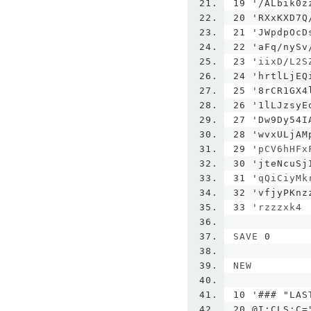
19 '
/
ALbik0z
20
'RXxKXD7Q
21 '
JWpdpOcD
22
'aFq/nySv
23 '
iixD
/
L2S
24
'hrtlLjEQ
25 '
8rCR1GX4
26
'1lLJzsyE
27 '
Dw9Dy54I
28
'wvxULjAM
29 '
pCV6hHFx
30
'jteNcuSj
31 '
qQiCiyMk
32
'vfjyPKnz
33 '
rzzzxk4
SAVE 
0
NEW
10
'### "LAS
20 @I:CLS:C=