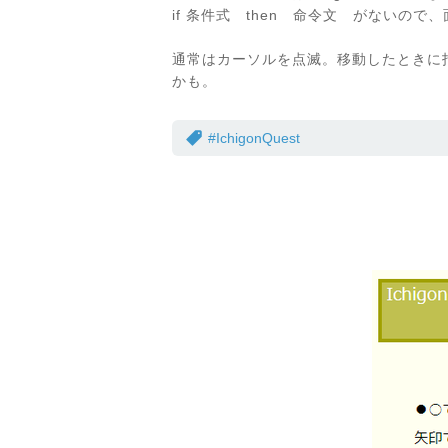
if 条件式 then 命令文 がないの
通常はカーソルを点滅。移動したときに
かも。
#IchigonQuest