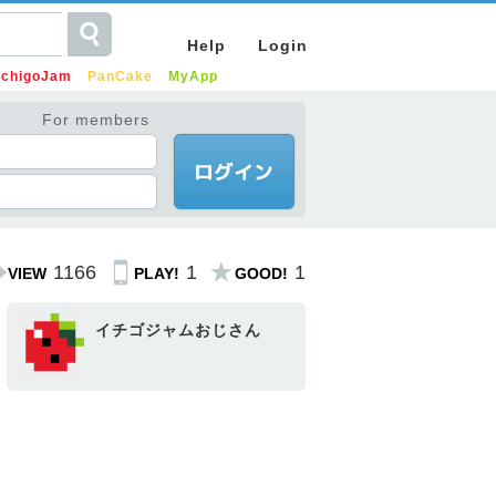
Help
Login
IchigoJam
PanCake
MyApp
For members
1166
1
1
VIEW
PLAY!
GOOD!
イチゴジャムおじさん