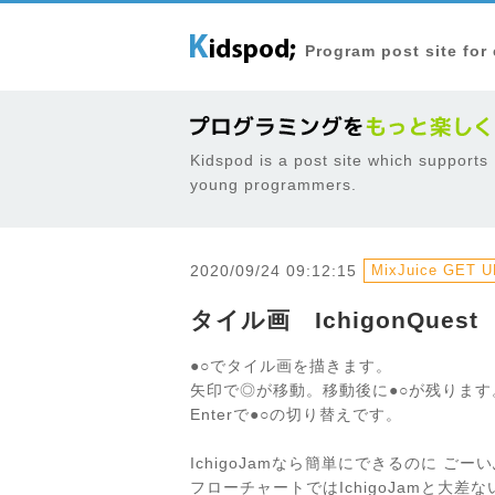
Program post site for
Kidspod is a post site which supports
young programmers.
2020/09/24 09:12:15
MixJuice GET UR
タイル画 IchigonQuest
●○でタイル画を描きます。
矢印で◎が移動。移動後に●○が残ります
Enterで●○の切り替えです。
IchigoJamなら簡単にできるのに 
フローチャートではIchigoJamと大差