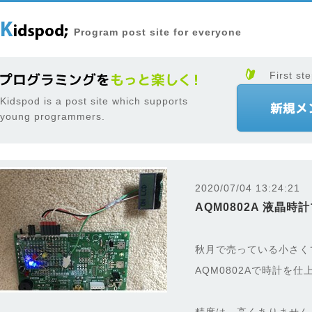
Program post site for everyone
First ste
Kidspod is a post site which supports
young programmers.
2020/07/04 13:24:21
AQM0802A 液晶時
秋月で売っている小さく
AQM0802Aで時計を