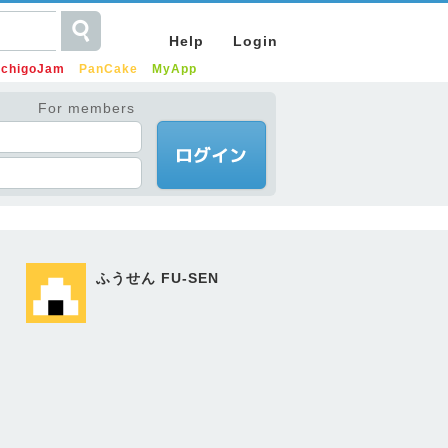
Help
Login
IchigoJam
PanCake
MyApp
For members
ふうせん FU-SEN
。