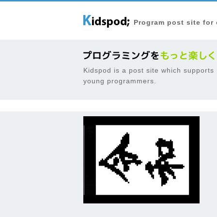
Program post site for
Kidspod is a post site which supports
young programmers.