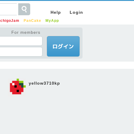
Help
Login
IchigoJam
PanCake
MyApp
For members
yellow3710kp