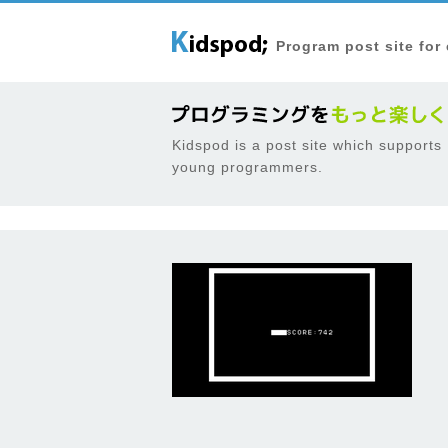
Program post site for
Kidspod is a post site which supports
young programmers.