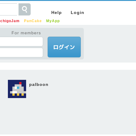
Help
Login
IchigoJam
PanCake
MyApp
For members
palboon