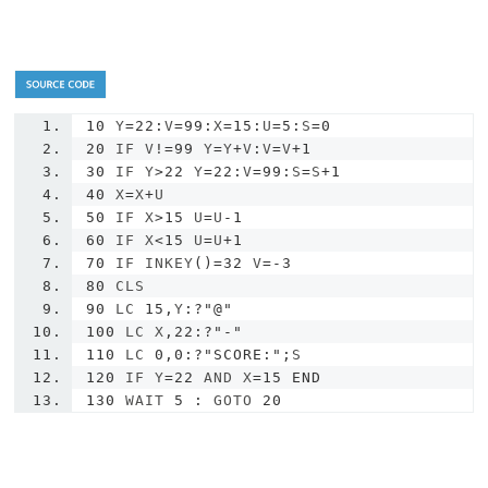
10
 Y
=
22
:
V
=
99
:
X
=
15
:
U
=
5
:
S
=
0
20
 IF V
!=
99
 Y
=
Y
+
V
:
V
=
V
+
1
30
 IF Y
>
22
 Y
=
22
:
V
=
99
:
S
=
S
+
1
40
 X
=
X
+
U
50
 IF X
>
15
 U
=
U
-
1
60
 IF X
<
15
 U
=
U
+
1
70
 IF INKEY
()=
32
 V
=-
3
80
 CLS
90
 LC 
15
,
Y
:?
"@"
100
 LC X
,
22
:?
"-"
110
 LC 
0
,
0
:?
"SCORE:"
;
S
120
 IF Y
=
22
 AND X
=
15
END
130
 WAIT 
5
:
 GOTO 
20