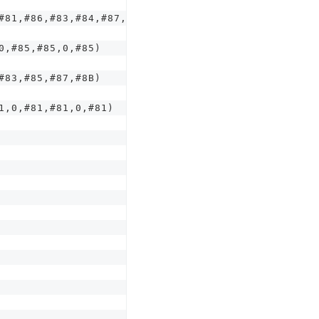
#
81
,#
86
,#
83
,#
84
,#
87
,#
83
,#
84
)
0
,#
85
,#
85
,
0
,#
85
)
#
83
,#
85
,#
87
,#
8B
)
1
,
0
,#
81
,#
81
,
0
,#
81
)