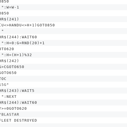
O850
":W=W-1
O850
HR$(241)
(U<>HANDU<>H+1)GOTO850
"
HR$(244):WAIT60
":H=0:G=RND(20)+1
OTO620
":H=(H+1)%32
HR$(242)
G>CGOTO650
GOTO650
TOC
15G
"
HR$(243):WAIT5
":NEXT
HR$(244):WAIT60
Y>=0GOTO620
"
BLASTAR
FLEET DESTROYED