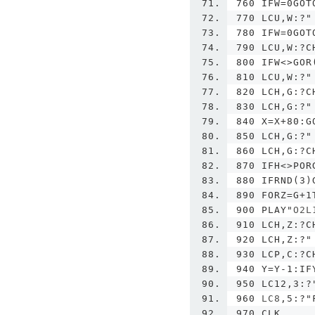
760 IFW=0GOT
770 LCU,W:?"
780 IFW=0GOT
790 LCU,W:?C
800 IFW<>GOR
810 LCU,W:?"
820 LCH,G:?C
830 LCH,G:?"
840 X=X+80:G
850 LCH,G:?"
860 LCH,G:?C
870 IFH<>POR
880 IFRND(3)
890 FORZ=G+1
900 PLAY"
O2L
910 LCH,Z:?C
920 LCH,Z:?"
930 LCP,C:?C
940 Y=Y-1:IF
950 LC12,3:?
960
 LC8
,
5
:?
"
970 CLK