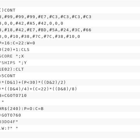
()CONT
8,#99,#99,#99,#E7,#C3,#C3,#C3,#C3
8,0,0,#42,#A5,#42,0,0,0
8,#18,#42,#E7,#BD,#5A,#24,#3C,#66
8,0,#10,#38,#7C,#7C,#38,#10,0
P=16:C=22:W=0
D(20)+1:CLS
SCORE 
";X
"
SHIPS 
";Y
1E02):CLT
<5CONT
)*(D&1)+(P<30)*((D&2)/2)
)*((D&4)/4)+(C<22)*((D&8)/8)
B=CGOTO710
"
HR$(240):P=O:C=B
)GOTO760
O3DO4F
"
,W:?"
"