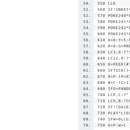
550 CLK
560 IF!INKEY
570 POKE240*
580 POKE241*
590 POKE242*
600 POKE243*
610 X=0:Y=5:
620 H=0:G=RN
630 LC3,0:?"
640 LC22,0:?
650 D=PEEK(#
660 IFTICK()
670 O=P-(P>0
680 B=C-(C>1
690 IFO=PAND
700 LCP,C:?"
710 LCO,B:?C
720 IF!(D&16
730 PLAY"
L16
740 IFW>0LCU
750 U=P:W=C