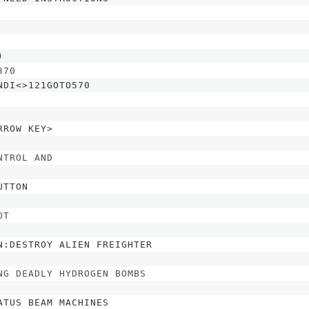
)
370
NDI
<>
121GOTO570
RROW KEY>
NTROL AND
UTTON
OT
N:DESTROY ALIEN FREIGHTER
NG DEADLY HYDROGEN BOMBS
ATUS BEAM MACHINES