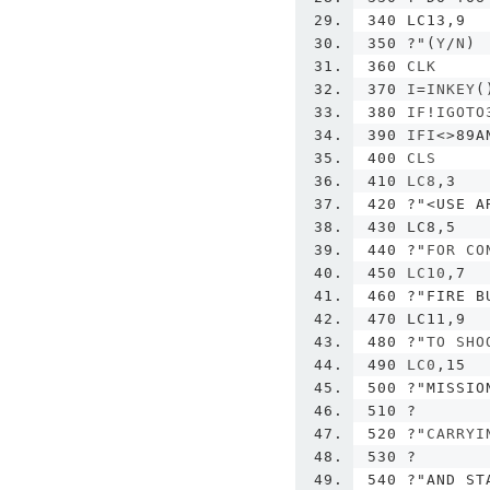
340 LC13,9
350 ?"
(
Y
/
N
)
360
 CLK
370
 I
=
INKEY
(
380
 IF
!
IGOTO
390
 IFI
<>
89A
400
 CLS
410
 LC8
,
3
420
?
"<USE A
430 LC8,5
440 ?"
FOR CO
450
 LC10
,
7
460
?
"FIRE B
470 LC11,9
480 ?"
TO SHO
490
 LC0
,
15
500
?
"MISSIO
510 ?
520 ?"
CARRYI
530
?
540
?
"AND ST