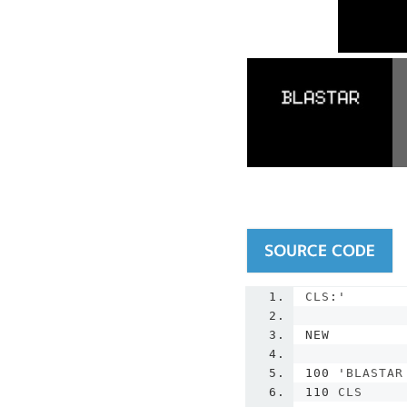
CLS
:
'
NEW
100 '
BLASTAR
110
 CLS