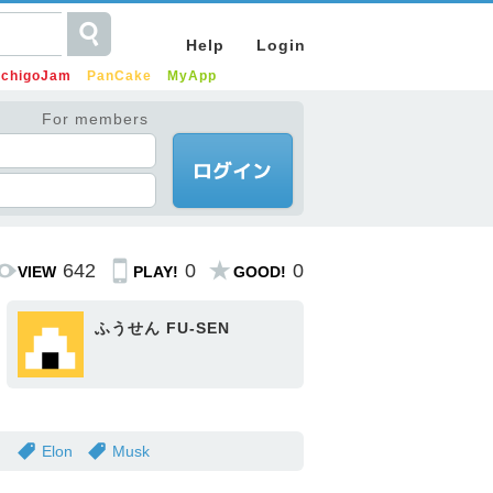
Help
Login
IchigoJam
PanCake
MyApp
For members
642
0
0
VIEW
PLAY!
GOOD!
ふうせん FU-SEN
ク
Elon
Musk