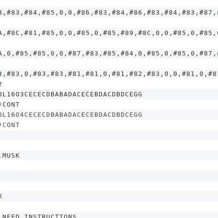
B
,#
83
,#
84
,#
85
,
0
,
0
,#
86
,#
83
,#
84
,#
86
,#
83
,#
84
,#
83
,#
87
,
A
,#
8C
,#
81
,#
85
,
0
,
0
,#
85
,
0
,#
85
,#
89
,#
8C
,
0
,
0
,#
85
,
0
,#
85
,
A
,
0
,#
85
,#
85
,
0
,
0
,#
87
,#
83
,#
85
,#
84
,
0
,#
85
,
0
,#
85
,
0
,#
87
,
3
,#
83
,
0
,#
83
,#
83
,#
81
,#
81
,
0
,#
81
,#
82
,#
83
,
0
,
0
,#
81
,
0
,#
8
2
0L16O3CECECDBABADACECEBDACDBDCEGG
)CONT
0L16O4CECECDBABADACECEBDACDBDCEGG
)
CONT
.MUSK
R
 NEED INSTRUCTIONS