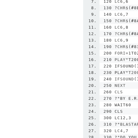
120
 LC6
,
6
130
?
CHR$
(#
8
140
 LC6
,
7
150
?
CHR$
(#
8
160
 LC6
,
8
170
?
CHR$
(#
8
180
 LC6
,
9
190
?
CHR$
(#
8
200
 FORI
=
1TO
210
 PLAY
"T20
220 IFSOUND(
230 PLAY"
T20
240
 IFSOUND
(
250
 NEXT
260
 CLS
270
?
"BY E.R
280 WAIT60
290 CLS
300 LC12,3
310 ?"
BLASTA
320
 LC4
,
7
330
?
"DO YOU