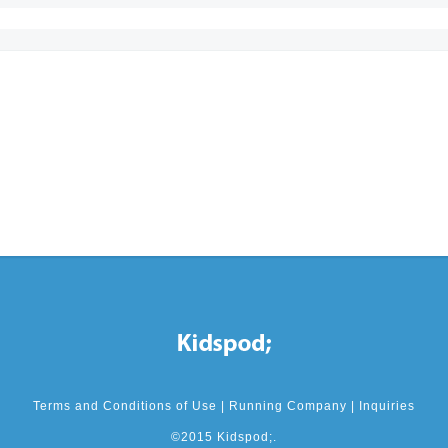
Terms and Conditions of Use
|
Running Company
|
Inquiries
©2015 Kidspod;.