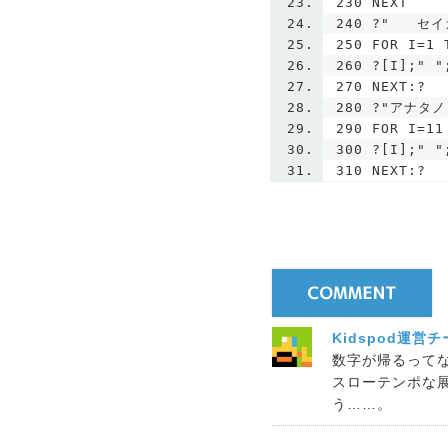
230 NEXT
240 ?"   セ
250 FOR I=1 
260 ?[I];" "
270 NEXT:?
280 ?"アナタノ
290 FOR I=11
300 ?[I];" "
310 NEXT:?
Kidspod運営
数字が帰るって
スローテンポな
う……。