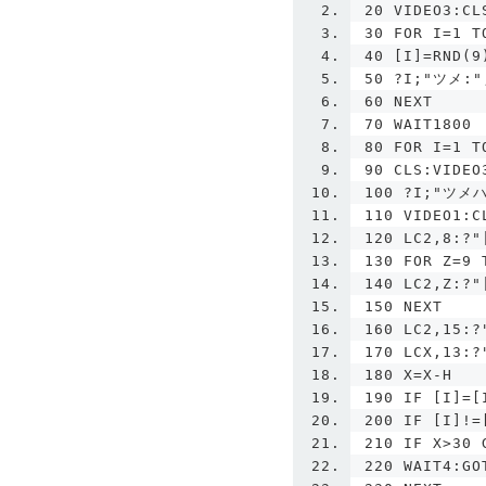
20 VIDEO3:CL
30 FOR I=1 T
40 [I]=RND(9
50 ?I;"ツメ:"
60 NEXT
70 WAIT1800
80 FOR I=1 T
90 CLS:VIDEO
100 ?I;"ツメハ
110 VIDEO1:C
120 LC2,8:?"
130 FOR Z=9 
140 LC2,Z:?"
150 NEXT
160 LC2,15:?
170 LCX,13:?
180 X=X-H
190 IF [I]=[
200 IF [I]!=
210 IF X>30 
220 WAIT4:GO