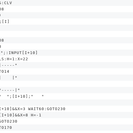
S:CLV
O8
)
;[I]
O8
3
";:INPUT[I+10]
LS:H=1:X=22
|-----"
TO14
|    |"
"-----|"
"  ";[I+10];"   "
I+10]&&X=3 WAIT60:GOTO230
[I+10]&&X=8 H=-1
GOTO230
TO170