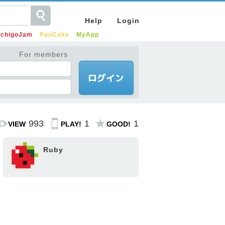
Help
Login
IchigoJam
PanCake
MyApp
For members
993
1
1
VIEW
PLAY!
GOOD!
Ruby