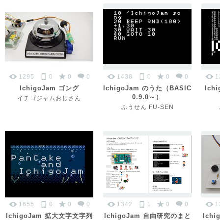
1295
0
0
0
1438
0
0
0
1
IchigoJam ゴング
IchigoJam のうた（BASIC
Ich
0.9.0～）
イチゴジャムおじさん
ふうせん FU-SEN
1655
0
0
0
1342
1
0
0
1
IchigoJam 拡大文字文字列
IchigoJam 自由研究のまと
Ich