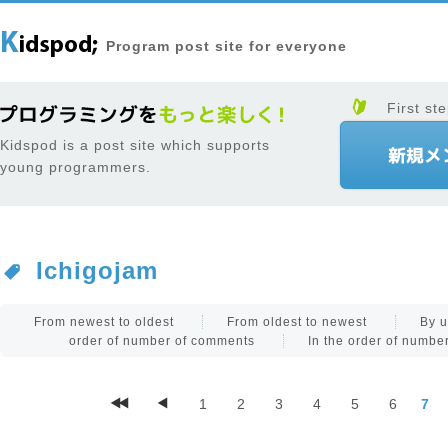
Program post site for everyone
First ste
Kidspod is a post site which supports
young programmers.
Ichigojam
From newest to oldest
From oldest to newest
By u
order of number of comments
In the order of numb
1
2
3
4
5
6
7