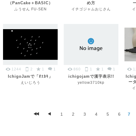
（PanCake＋BASIC）
め方
ふうせん FU-SEN
イチゴジャムおじさん
イ
1244
2
1
1
860
1
1
1
1
IchigoJamで「ｵｴｶｷ」
ichigojamで漢字表示!!
Ich
ー
えいじろう
yellow3710kp
イ
1
2
3
4
5
6
7