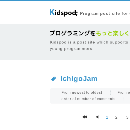
Program post site for
Kidspod is a post site which supports
young programmers.
IchigoJam
From newest to oldest
From o
order of number of comments
1
2
3