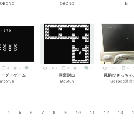
OBONO
OBONO
t/i
4
2
1
2394
4
3
1
5523
4
ベーダーゲーム
洞窟脱出
縄跳びさっちゃ
ato5fun
ato5fun
Kidspod運
4
5
6
7
8
9
10
11
12
13