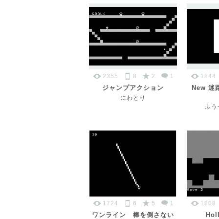
2355
8
2
1
1844
ジャンプアクション
New 迷路
にわとり
ふうせ
1724
6
5
1
1808
ワンライン 棒を倒さない
Hol