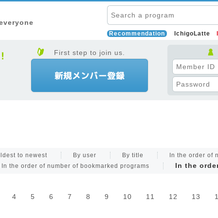
 everyone
Recommendation
IchigoLatte
First step to join us.
ldest to newest
By user
By title
In the order of
In the orde
In the order of number of bookmarked programs
4
5
6
7
8
9
10
11
12
13