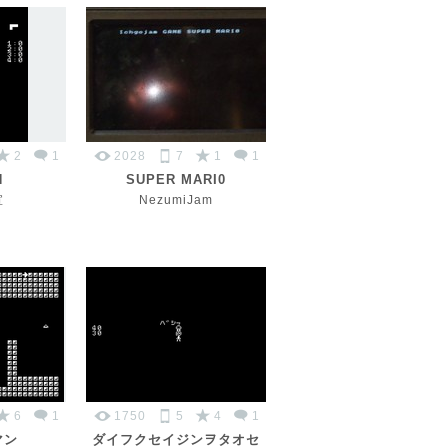
2
1
2028
7
1
1
N
SUPER MARI0
宣
NezumiJam
6
1
1750
5
4
1
マン
ダイフクセイジンヲタオセ