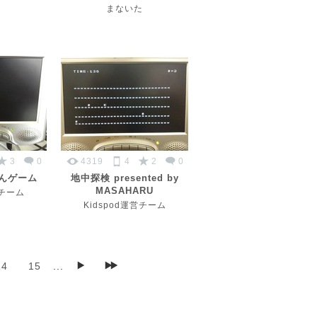
まないた
3
0
4319
4
2
0
んゲーム
地中探検 presented by
MASAHARU
営チーム
Kidspod運営チーム
14
15
...