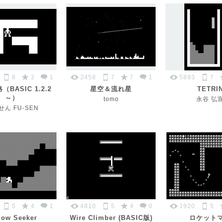
8
3
1
2458
7
7
1
5893
7
（BASIC 1.2.2
星空＆流れ星
TETRI
～）
tomo
永谷 弘
ん FU-SEN
5
4
1
4810
5
4
0
1920
5
low Seeker
Wire Climber (BASIC版)
ロケット