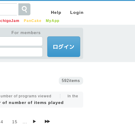
Help
Login
IchigoJam
PanCake
MyApp
For members
592items
 number of programs viewed
In the
r of number of items played
14
15
...