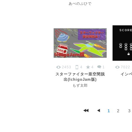
あべのぶひで
2453
4
4
1
7022
スターファイター亜空間脱
イン
出(IchigoJam版)
もず太郎
1
2
3