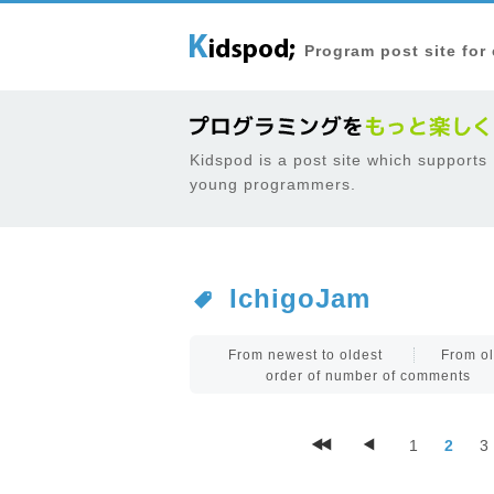
Program post site for
Kidspod is a post site which supports
young programmers.
IchigoJam
From newest to oldest
From ol
order of number of comments
1
2
3