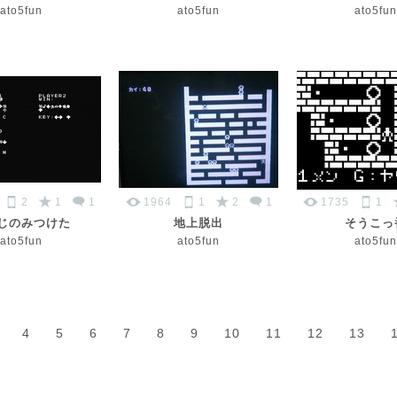
ato5fun
ato5fun
ato5fun
2
1
1
1964
1
2
1
1735
1
じのみつけた
地上脱出
そうこっ
ato5fun
ato5fun
ato5fun
4
5
6
7
8
9
10
11
12
13