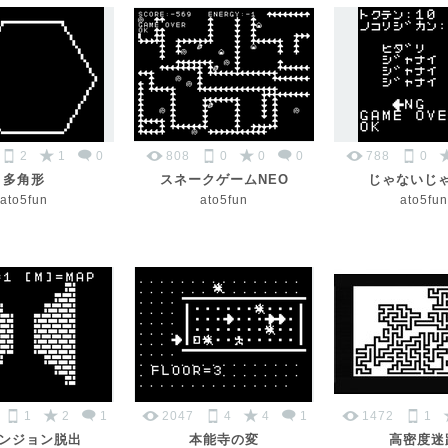
2
1
0
808
0
0
0
788
0
多角形
スネークゲームNEO
じゃないじ
ato5fun
ato5fun
ato5fun
1
2
1
2047
4
4
1
1472
1
ダンジョン脱出
本能寺の変
高密度迷