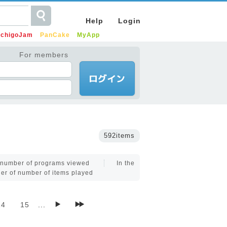
Help
Login
IchigoJam
PanCake
MyApp
For members
592items
f number of programs viewed
In the
der of number of items played
14
15
...