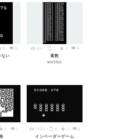
0
0
947
1
1
0
ゃない
素数
ato5fun
1
1
7022
4
2
1
路
インベーダーゲーム