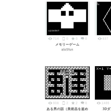
714
0
0
0
837
メモリーゲーム
ato5fun
908
2
2
0
1486
ある男の話（美術品を盗め
3D