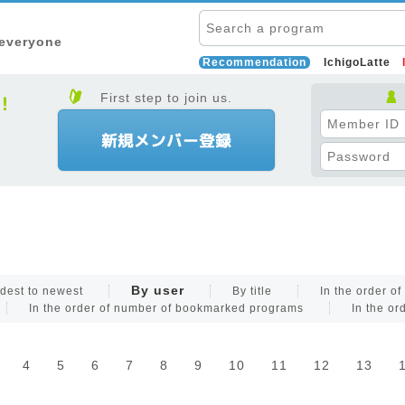
 everyone
Recommendation
IchigoLatte
First step to join us.
By user
dest to newest
By title
In the order o
In the order of number of bookmarked programs
In the or
4
5
6
7
8
9
10
11
12
13