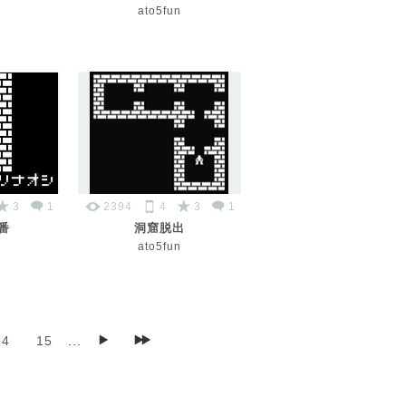
ato5fun
3
1
2394
4
3
1
番
洞窟脱出
ato5fun
14
15
...