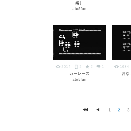
編）
ato5fun
2014
2
2
1
1684
カーレース
おな
ato5fun
1
2
3