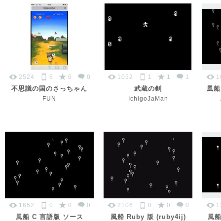
2524
6
6
0
1052
1
1
1
1
不思議の国のさっちゃん
武蔵の剣
風船 
FUN
IchigoJaMan
1652
0
0
0
2106
0
0
0
1
風船 C 言語版 ソース
風船 Ruby 版 (ruby4ij)
風船 