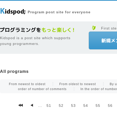
Program post site for everyone
First ste
Kidspod is a post site which supports
young programmers.
All programs
From newest to oldest
From oldest to newest
By u
order of number of comments
In the order of numb
...
51
52
53
54
55
56