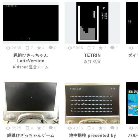
2635
7
4
0
5895
7
2
1
1
縄跳びさっちゃん
TETRIN
ダイ
LatteVersion
永谷 弘宣
Kidspod運営チーム
5525
4
3
0
4326
4
2
0
2
縄跳びさっちゃんゲーム
地中探検 presented by
バル