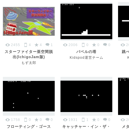
2455
4
4
1
2006
0
0
0
2
スターファイター亜空間脱
バベルの塔
跳
出(IchigoJam版)
Kidspod運営チーム
もず太郎
1758
0
0
0
1931
1
0
0
2
フローティング・ゴース
キャッチャー・イン・ザ・
メ