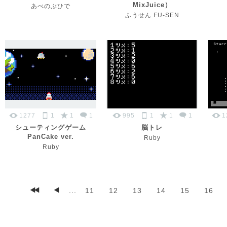
MixJuice）
あべのぶひで
ふうせん FU-SEN
1277
1
1
1
995
1
1
1
1
シューティングゲーム
脳トレ
PanCake ver.
Ruby
Ruby
...
11
12
13
14
15
16