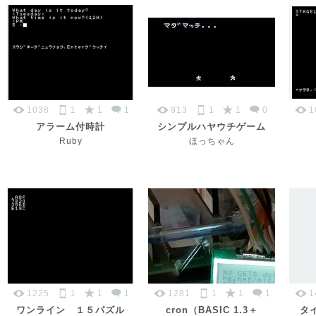
1038
1
1
1
913
1
1
0
1
アラーム付時計
シンプルハヤウチゲーム
Ruby
ほっちゃん
1225
1
1
1
1281
1
1
1
1
ワンライン １５パズル
cron（BASIC 1.3＋
タイ