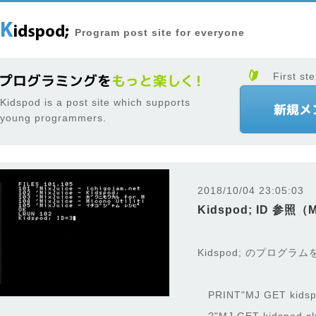
Program post site for everyone
First ste
Kidspod is a post site which supports
young programmers.
2018/10/04 23:05:03
Kidspod; ID 参照（
Kidspod; のプログラム
PRINT"MJ GET kidspo