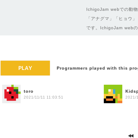
IchigoJam webでの
「アナグマ」「ヒョウ」
です。IchigoJam 
Programmers played with this pro
toro
Kid
2021/11/11 11:03:51
2021/