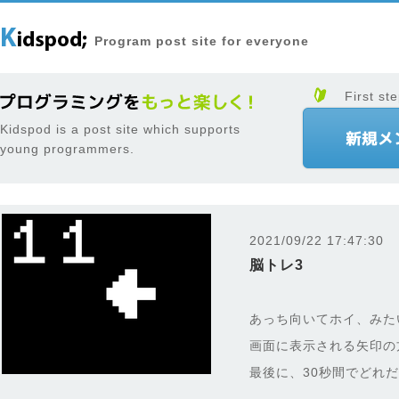
Program post site for everyone
First ste
Kidspod is a post site which supports
young programmers.
2021/09/22 17:47:30
脳トレ3
あっち向いてホイ、みた
画面に表示される矢印の
最後に、30秒間でどれ