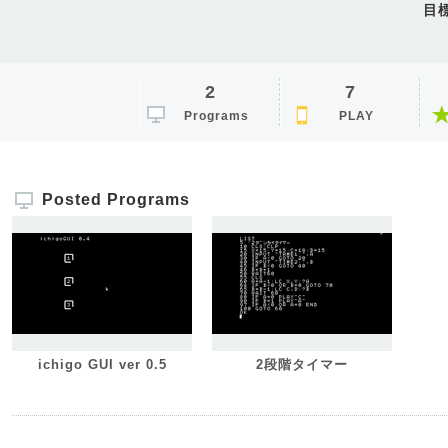
目
2
7
Programs
PLAY
Posted Programs
ichigo GUI ver 0.5
2段階タイマー