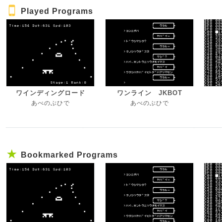
Played Programs
ワインディングロード
ワンライン JKBOT
あべのぶひで
あべのぶひで
Bookmarked Programs