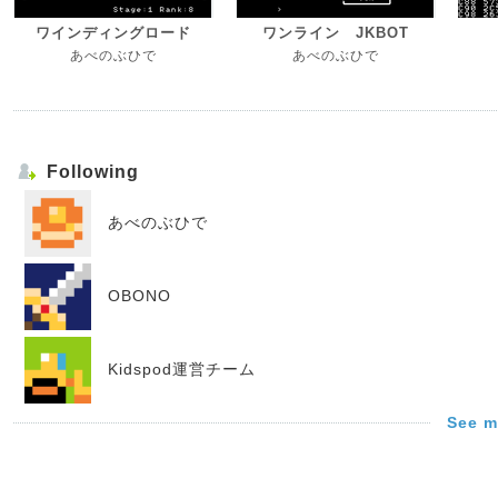
ワインディングロード
ワンライン JKBOT
あべのぶひで
あべのぶひで
Following
あべのぶひで
OBONO
Kidspod運営チーム
See m